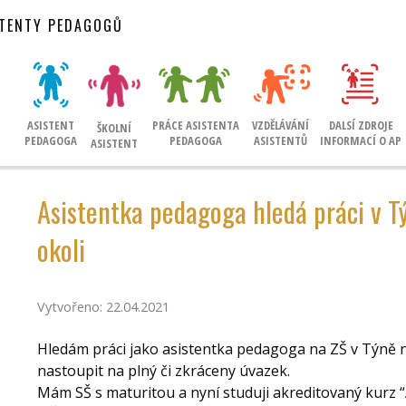
STENTY PEDAGOGŮ
ASISTENT
PRÁCE ASISTENTA
VZDĚLÁVÁNÍ
DALSÍ ZDROJE
ŠKOLNÍ
PEDAGOGA
PEDAGOGA
ASISTENTŮ
INFORMACÍ O AP
ASISTENT
Asistentka pedagoga hledá práci v T
okoli
Vytvořeno: 22.04.2021
Hledám práci jako asistentka pedagoga na ZŠ v Týně 
nastoupit na plný či zkráceny úvazek.
Mám SŠ s maturitou a nyní studuji akreditovaný kurz 