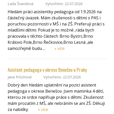
Lada Švandová
Vytvořeno: 22.07.2026
Hledám práci asistentky pedagoga od 1.9.2026 na
částečný úvazek. Mám zkušenosti s dětmi s PAS i
poruchou pozornosti v MŠ i na ZŠ. Preferuji práci s
mladšími dětmi. Pokud je to možné ,ráda bych
pracovala v těchto částech :Brno Bystrc,Brno
Královo Pole,Brno Řečkovice,Brno Lesná ,ale
samozřejmě budu ...
» více
Asistent pedagoga v okrese Benešov u Prahy
Jana Průchová
Vytvořeno: 22.07.2026
Dobrý den hledám uplatnění na pozici asistent
pedagoga v okrese Benešov. Jsem maminka 4 dětí,
kterou ze srdce naplňuje práce s dětmi. Zkušenost
mám prozatím z MŠ, ale nebráním se ani ZŠ. Děkuji
za nabídky.
» více