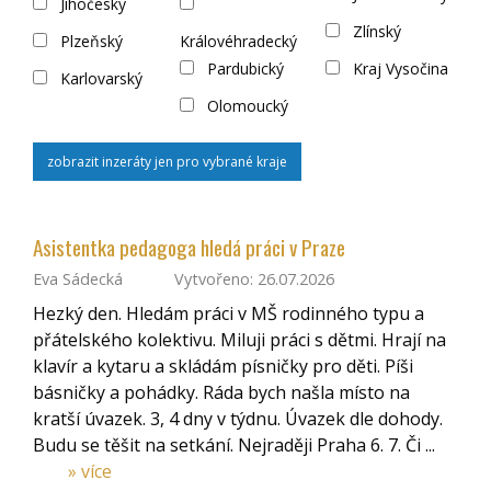
Jihočeský
Zlínský
Plzeňský
Královéhradecký
Pardubický
Kraj Vysočina
Karlovarský
Olomoucký
zobrazit inzeráty jen pro vybrané kraje
Asistentka pedagoga hledá práci v Praze
Eva Sádecká
Vytvořeno: 26.07.2026
Hezký den. Hledám práci v MŠ rodinného typu a
přátelského kolektivu. Miluji práci s dětmi. Hrají na
klavír a kytaru a skládám písničky pro děti. Píši
básničky a pohádky. Ráda bych našla místo na
kratší úvazek. 3, 4 dny v týdnu. Úvazek dle dohody.
Budu se těšit na setkání. Nejraději Praha 6. 7. Či ...
» více