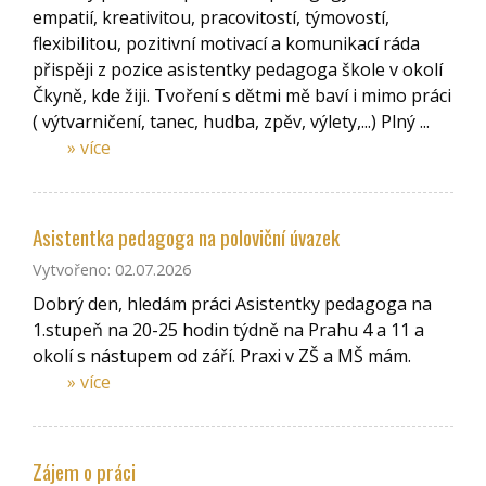
empatií, kreativitou, pracovitostí, týmovostí,
flexibilitou, pozitivní motivací a komunikací ráda
přispěji z pozice asistentky pedagoga škole v okolí
Čkyně, kde žiji. Tvoření s dětmi mě baví i mimo práci
( výtvarničení, tanec, hudba, zpěv, výlety,...) Plný ...
» více
Asistentka pedagoga na poloviční úvazek
Vytvořeno: 02.07.2026
Dobrý den, hledám práci Asistentky pedagoga na
1.stupeň na 20-25 hodin týdně na Prahu 4 a 11 a
okolí s nástupem od září. Praxi v ZŠ a MŠ mám.
» více
Zájem o práci