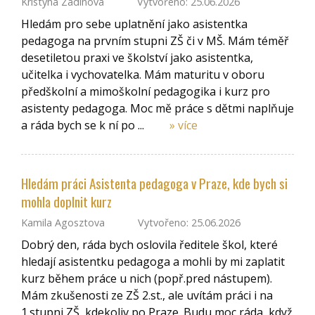
Kristýna Zadinová
Vytvořeno: 25.06.2026
Hledám pro sebe uplatnění jako asistentka
pedagoga na prvním stupni ZŠ či v MŠ. Mám téměř
desetiletou praxi ve školství jako asistentka,
učitelka i vychovatelka. Mám maturitu v oboru
předškolní a mimoškolní pedagogika i kurz pro
asistenty pedagoga. Moc mě práce s dětmi naplňuje
a ráda bych se k ní po ...
» více
Hledám práci Asistenta pedagoga v Praze, kde bych si
mohla doplnit kurz
Kamila Agosztova
Vytvořeno: 25.06.2026
Dobrý den, ráda bych oslovila ředitele škol, které
hledají asistentku pedagoga a mohli by mi zaplatit
kurz během práce u nich (popř.pred nástupem).
Mám zkušenosti ze ZŠ 2.st., ale uvítám práci i na
1.stupni ZŠ, kdekoliv po Praze. Budu moc ráda, když