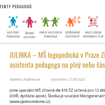
STENTY PEDAGOGŮ
ASISTENT
PRÁCE ASISTENTA
VZDĚLÁVÁNÍ
DALSÍ ZDROJE
ŠKOLNÍ
PEDAGOGA
PEDAGOGA
ASISTENTŮ
INFORMACÍ O AP
ASISTENT
JULINKA – MŠ logopedická v Praze Zb
asistenta pedagoga na plný nebo čá
Markéta Adámková
Vytvořeno: 27.09.2023
Jsme speciální MŠ zřízená dle §16 ŠZ určená pro 12 d
(OVŘ, dysfázie apod.). Školka je součástí Mezigeneračn
(www.vjednomdome.cz).