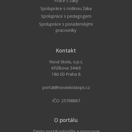
Práce s žáky
Spolupráce s rodinou žáka
Spolupráce s pedagogem
Spolupráce s poradenskými
pracovníky
Kontakt
Nová škola, o.p.s.
Křižíkova 344/6
186 00 Praha 8
portal@novaskolaops.cz
IČO: 25768867
O portálu
Tento portál vytvořila a provozuje