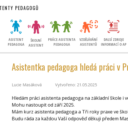
STENTY PEDAGOGŮ
ASISTENT
PRÁCE ASISTENTA
VZDĚLÁVÁNÍ
DALSÍ ZDROJE
ŠKOLNÍ
PEDAGOGA
PEDAGOGA
ASISTENTŮ
INFORMACÍ O AP
ASISTENT
Asistentka pedagoga hledá práci v P
Lucie Masáková
Vytvořeno: 21.05.2025
Hledám práci asistenta pedagoga na základní škole i ve
Mohu nastoupit od září 2025.
Mám kurz asistenta pedagoga a Tři roky praxe ve školc
Budu ráda za každou Vaší odpověď děkuji předem Ma