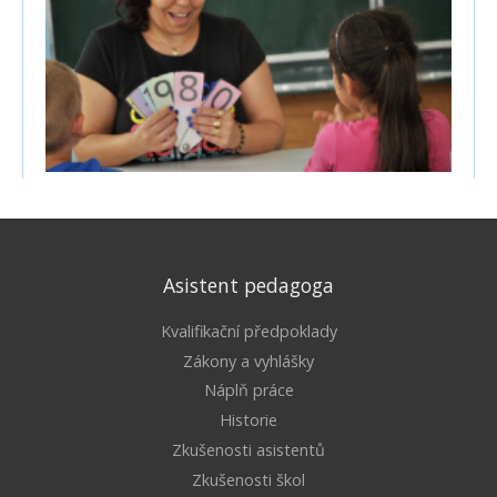
Asistent pedagoga
Kvalifikační předpoklady
Zákony a vyhlášky
Náplň práce
Historie
Zkušenosti asistentů
Zkušenosti škol