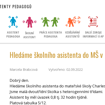
STENTY PEDAGOGŮ
ASISTENT
PRÁCE ASISTENTA
VZDĚLÁVÁNÍ
DALSÍ ZDROJE
ŠKOLNÍ
PEDAGOGA
PEDAGOGA
ASISTENTŮ
INFORMACÍ O AP
ASISTENT
Hledáme školního asistenta do MŠ v
Marcela Brabcová
Vytvořeno: 02.09.2022
Dobrý den.
Hledáme školního asistenta do mateřské školy Charles
Jsme malá dvoutřídní školka s heterogenními třídami.
Asistent by měl úvazek 0,8 tj. 32 hodin týdně.
Platová tabulka 5/12.