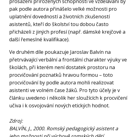
prosazení přirozených schopností ve vzdělávání by
pak podle autora přinášelo velké možnosti pro
uplatnění dovedností a životních zkušeností
asistentů, kteří do školství tou dobou často
přicházeli z jiných profesí (např. dámské krejčové a
další řemeslné kvalifikace).
Ve druhém díle poukazuje Jaroslav Balvín na
přetrvávající verbální a frontální charakter výuky ve
školách, při kterém není dostatek prostoru na
procvičování poznatků hravou formou – toto
procvičování by podle autora mohli realizovat
asistenti ve volném čase žáků. Pro tyto účely je v
článku uvedeno i několik her sloužících k procvičení
učiva i k osvojování nových etických hodnot.
Zdroj:
BALVÍN, J., 2000. Romský pedagogický asistent a
jeho možnosti při výchově romských dětí.