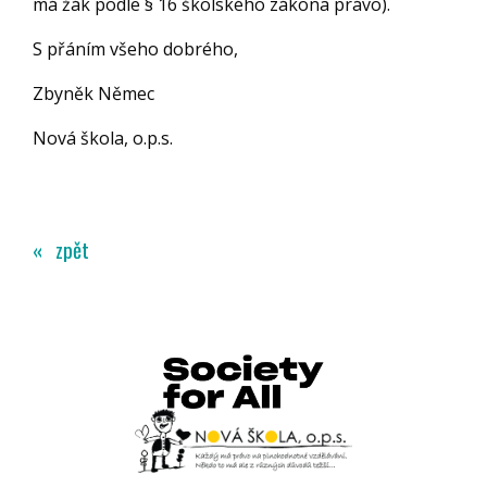
má žák podle § 16 školského zákona právo).
S přáním všeho dobrého,
Zbyněk Němec
Nová škola, o.p.s.
« zpět