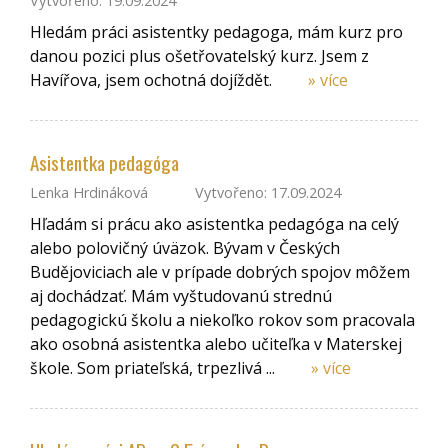
Vytvořeno: 19.09.2024
Hledám práci asistentky pedagoga, mám kurz pro
danou pozici plus ošetřovatelský kurz. Jsem z
Havířova, jsem ochotná dojíždět.
» více
Asistentka pedagóga
Lenka Hrdináková
Vytvořeno: 17.09.2024
Hľadám si prácu ako asistentka pedagóga na celý
alebo polovičný úväzok. Bývam v Českých
Budějoviciach ale v prípade dobrých spojov môžem
aj dochádzať. Mám vyštudovanú strednú
pedagogickú školu a niekoľko rokov som pracovala
ako osobná asistentka alebo učiteľka v Materskej
škole. Som priateľská, trpezlivá ...
» více