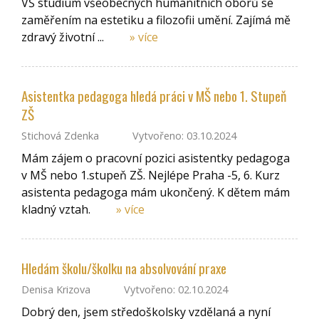
VŠ studium všeobecných humanitních oborů se
zaměřením na estetiku a filozofii umění. Zajímá mě
zdravý životní ...
» více
Asistentka pedagoga hledá práci v MŠ nebo 1. Stupeň
ZŠ
Stichová Zdenka
Vytvořeno: 03.10.2024
Mám zájem o pracovní pozici asistentky pedagoga
v MŠ nebo 1.stupeň ZŠ. Nejlépe Praha -5, 6. Kurz
asistenta pedagoga mám ukončený. K dětem mám
kladný vztah.
» více
Hledám školu/školku na absolvování praxe
Denisa Krizova
Vytvořeno: 02.10.2024
Dobrý den, jsem středoškolsky vzdělaná a nyní