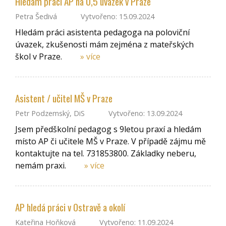
Hledám práci AP na 0,5 úvazek v Praze
Petra Šedivá
Vytvořeno: 15.09.2024
Hledám práci asistenta pedagoga na poloviční
úvazek, zkušenosti mám zejména z mateřských
škol v Praze.
» více
Asistent / učitel MŠ v Praze
Petr Podzemský, DiS
Vytvořeno: 13.09.2024
Jsem předškolní pedagog s 9letou praxí a hledám
místo AP či učitele MŠ v Praze. V případě zájmu mě
kontaktujte na tel. 731853800. Základky neberu,
nemám praxi.
» více
AP hledá práci v Ostravě a okolí
Kateřina Hoňková
Vytvořeno: 11.09.2024