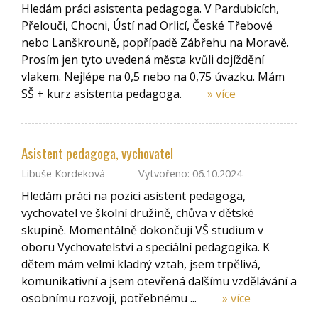
Hledám práci asistenta pedagoga. V Pardubicích,
Přelouči, Chocni, Ústí nad Orlicí, České Třebové
nebo Lanškrouně, popřípadě Zábřehu na Moravě.
Prosím jen tyto uvedená města kvůli dojíždění
vlakem. Nejlépe na 0,5 nebo na 0,75 úvazku. Mám
SŠ + kurz asistenta pedagoga.
» více
Asistent pedagoga, vychovatel
Libuše Kordeková
Vytvořeno: 06.10.2024
Hledám práci na pozici asistent pedagoga,
vychovatel ve školní družině, chůva v dětské
skupině. Momentálně dokončuji VŠ studium v
oboru Vychovatelství a speciální pedagogika. K
dětem mám velmi kladný vztah, jsem trpělivá,
komunikativní a jsem otevřená dalšímu vzdělávání a
osobnímu rozvoji, potřebnému ...
» více