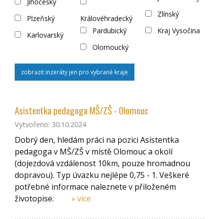
Jihočeský
Zlínský
Plzeňský
Královéhradecký
Pardubický
Kraj Vysočina
Karlovarský
Olomoucký
zobrazit inzeráty jen pro vybrané kraje
Asistentka pedagoga MŠ/ZŠ - Olomouc
Vytvořeno: 30.10.2024
Dobrý den, hledám práci na pozici Asistentka
pedagoga v MŠ/ZŠ v místě Olomouc a okolí
(dojezdová vzdálenost 10km, pouze hromadnou
dopravou). Typ úvazku nejlépe 0,75 - 1. Veškeré
potřebné informace naleznete v přiloženém
životopise.
» více