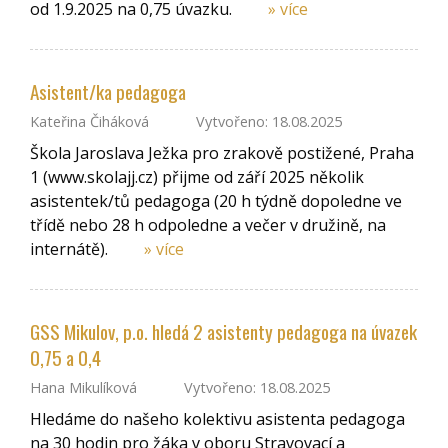
od 1.9.2025 na 0,75 úvazku.
» více
Asistent/ka pedagoga
Kateřina Čiháková
Vytvořeno: 18.08.2025
Škola Jaroslava Ježka pro zrakově postižené, Praha
1 (www.skolajj.cz) přijme od září 2025 několik
asistentek/tů pedagoga (20 h týdně dopoledne ve
třídě nebo 28 h odpoledne a večer v družině, na
internátě).
» více
GSS Mikulov, p.o. hledá 2 asistenty pedagoga na úvazek
0,75 a 0,4
Hana Mikulíková
Vytvořeno: 18.08.2025
Hledáme do našeho kolektivu asistenta pedagoga
na 30 hodin pro žáka v oboru Stravovací a