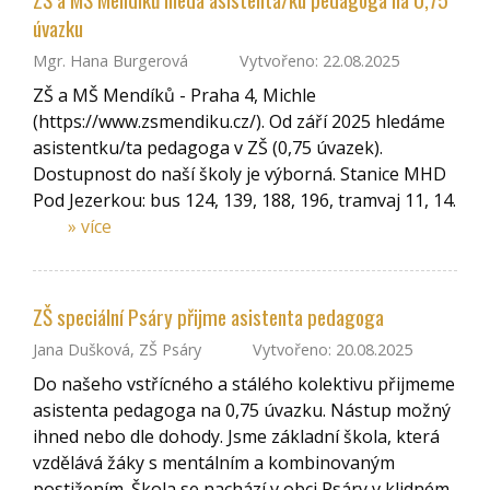
úvazku
Mgr. Hana Burgerová
Vytvořeno: 22.08.2025
ZŠ a MŠ Mendíků - Praha 4, Michle
(https://www.zsmendiku.cz/). Od září 2025 hledáme
asistentku/ta pedagoga v ZŠ (0,75 úvazek).
Dostupnost do naší školy je výborná. Stanice MHD
Pod Jezerkou: bus 124, 139, 188, 196, tramvaj 11, 14.
» více
ZŠ speciální Psáry přijme asistenta pedagoga
Jana Dušková, ZŠ Psáry
Vytvořeno: 20.08.2025
Do našeho vstřícného a stálého kolektivu přijmeme
asistenta pedagoga na 0,75 úvazku. Nástup možný
ihned nebo dle dohody. Jsme základní škola, která
vzdělává žáky s mentálním a kombinovaným
postižením. Škola se nachází v obci Psáry v klidném