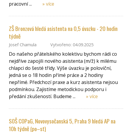
pracovní ...
» více
ZŠ Bronzová hledá asistenta na 0,5 úvazku - 20 hodin
týdně
Josef Chamula
Vytvořeno: 04.09.2025
Do našeho přátelského kolektivu bychom rádi co
nejdříve zapojili nového asistenta (m/ž) k milému
chlapci do šesté třídy. Výše úvazku je poloviční,
jedná se o 18 hodin přímé práce a 2 hodiny
nepřímé. Předchozí praxe a kurz asistenta nejsou
podmínkou. Zajistíme metodickou podporu i
předání zkušeností. Budeme ...
» více
SOŠ COPaG, Novovysočanská 5, Praha 9 hledá AP na
10h týdně (po–st)