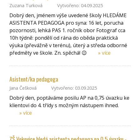
Zuzana Turková
Vytvořeno: 04.09.2025
Dobrý den, jménem výše uvedené školy HLEDÁME
ASISTENTA PEDAGOGA pro syna: 16 let, porucha
pozornosti, lehká PAS 1. ročník obor Fotograf cca
10h týdně: pondělí od rána do oběda praktická
výuka (převážně v terénu), úterý a středa odborné
předměty ve škole. Zn. spěchá! 😉
» více
Asistent/ka pedagoga
Jana Češková
Vytvořeno: 03.09.2025
Dobrý den, poptáváme posilu AP na 0,75 úvazku ke
klientovi do 4. třídy s možným nástupem ihned.
» více
ZŠ Vokovice hledá asistenta pedagoga na 0,5 úvazku -