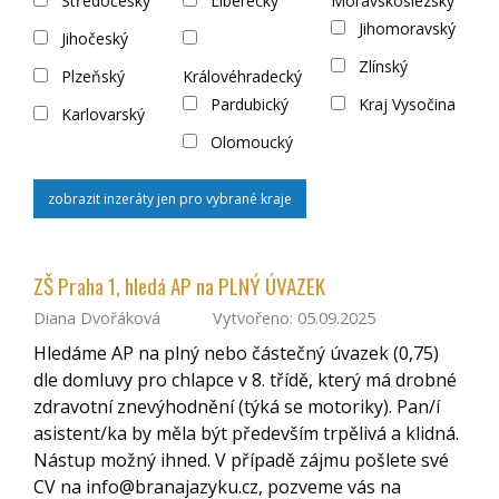
Středočeský
Liberecký
Moravskoslezský
Jihomoravský
Jihočeský
Zlínský
Plzeňský
Královéhradecký
Pardubický
Kraj Vysočina
Karlovarský
Olomoucký
zobrazit inzeráty jen pro vybrané kraje
ZŠ Praha 1, hledá AP na PLNÝ ÚVAZEK
Diana Dvořáková
Vytvořeno: 05.09.2025
Hledáme AP na plný nebo částečný úvazek (0,75)
dle domluvy pro chlapce v 8. třídě, který má drobné
zdravotní znevýhodnění (týká se motoriky). Pan/í
asistent/ka by měla být především trpělivá a klidná.
Nástup možný ihned. V případě zájmu pošlete své
CV na info@branajazyku.cz, pozveme vás na