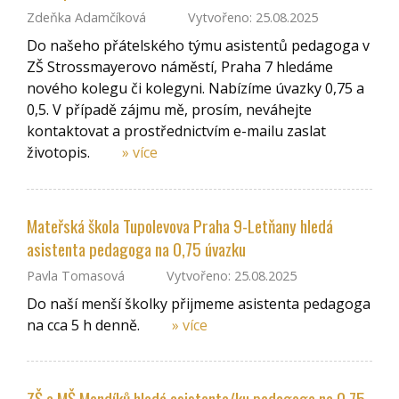
Zdeňka Adamčíková
Vytvořeno: 25.08.2025
Do našeho přátelského týmu asistentů pedagoga v
ZŠ Strossmayerovo náměstí, Praha 7 hledáme
nového kolegu či kolegyni. Nabízíme úvazky 0,75 a
0,5. V případě zájmu mě, prosím, neváhejte
kontaktovat a prostřednictvím e-mailu zaslat
životopis.
» více
Mateřská škola Tupolevova Praha 9-Letňany hledá
asistenta pedagoga na 0,75 úvazku
Pavla Tomasová
Vytvořeno: 25.08.2025
Do naší menší školky přijmeme asistenta pedagoga
na cca 5 h denně.
» více
ZŠ a MŠ Mendíků hledá asistenta/ku pedagoga na 0,75