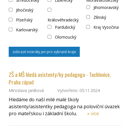
Středočeský
Liberecký
Moravskoslezský
Jihomoravský
Jihočeský
Zlínský
Plzeňský
Královéhradecký
Pardubický
Kraj Vysočina
Karlovarský
Olomoucký
zobrazit inzeráty jen pro vybrané kraje
ZŠ a MŠ hledá asistenty/ky pedagoga - Tachlovice,
Praha západ
Miroslava Janíková
Vytvořeno: 05.11.2024
Hledáme do naší milé malé školy
asistenty/asistentky pedagoga na poloviční úvazek
pro mateřskou i základní školu.
» více