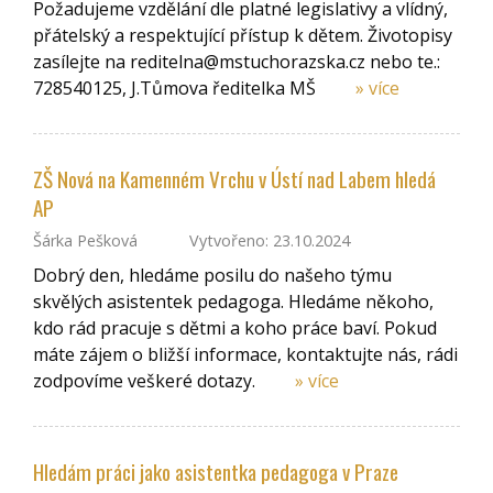
Požadujeme vzdělání dle platné legislativy a vlídný,
přátelský a respektující přístup k dětem. Životopisy
zasílejte na reditelna@mstuchorazska.cz nebo te.:
728540125, J.Tůmova ředitelka MŠ
» více
ZŠ Nová na Kamenném Vrchu v Ústí nad Labem hledá
AP
Šárka Pešková
Vytvořeno: 23.10.2024
Dobrý den, hledáme posilu do našeho týmu
skvělých asistentek pedagoga. Hledáme někoho,
kdo rád pracuje s dětmi a koho práce baví. Pokud
máte zájem o bližší informace, kontaktujte nás, rádi
zodpovíme veškeré dotazy.
» více
Hledám práci jako asistentka pedagoga v Praze