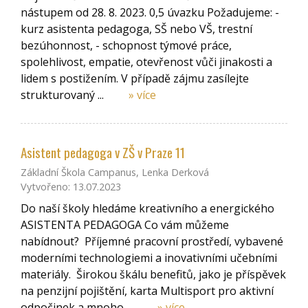
nástupem od 28. 8. 2023. 0,5 úvazku Požadujeme: -
kurz asistenta pedagoga, SŠ nebo VŠ, trestní
bezúhonnost, - schopnost týmové práce,
spolehlivost, empatie, otevřenost vůči jinakosti a
lidem s postižením. V případě zájmu zasílejte
strukturovaný ...
» více
Asistent pedagoga v ZŠ v Praze 11
Základní Škola Campanus, Lenka Derková
Vytvořeno: 13.07.2023
Do naší školy hledáme kreativního a energického
ASISTENTA PEDAGOGA Co vám můžeme
nabídnout? Příjemné pracovní prostředí, vybavené
moderními technologiemi a inovativními učebními
materiály. Širokou škálu benefitů, jako je příspěvek
na penzijní pojištění, karta Multisport pro aktivní
odpočinek a mnoho ...
» více