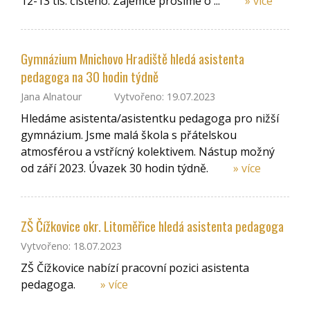
12-13 tis. čistého. Zájemce prosíme o ...
» více
Gymnázium Mnichovo Hradiště hledá asistenta
pedagoga na 30 hodin týdně
Jana Alnatour
Vytvořeno: 19.07.2023
Hledáme asistenta/asistentku pedagoga pro nižší
gymnázium. Jsme malá škola s přátelskou
atmosférou a vstřícný kolektivem. Nástup možný
od září 2023. Úvazek 30 hodin týdně.
» více
ZŠ Čížkovice okr. Litoměřice hledá asistenta pedagoga
Vytvořeno: 18.07.2023
ZŠ Čížkovice nabízí pracovní pozici asistenta
pedagoga.
» více