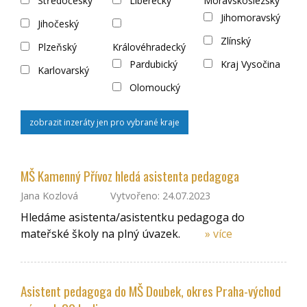
Středočeský
Liberecký
Moravskoslezský
Jihomoravský
Jihočeský
Zlínský
Plzeňský
Královéhradecký
Pardubický
Kraj Vysočina
Karlovarský
Olomoucký
zobrazit inzeráty jen pro vybrané kraje
MŠ Kamenný Přívoz hledá asistenta pedagoga
Jana Kozlová
Vytvořeno: 24.07.2023
Hledáme asistenta/asistentku pedagoga do
mateřské školy na plný úvazek.
» více
Asistent pedagoga do MŠ Doubek, okres Praha-východ