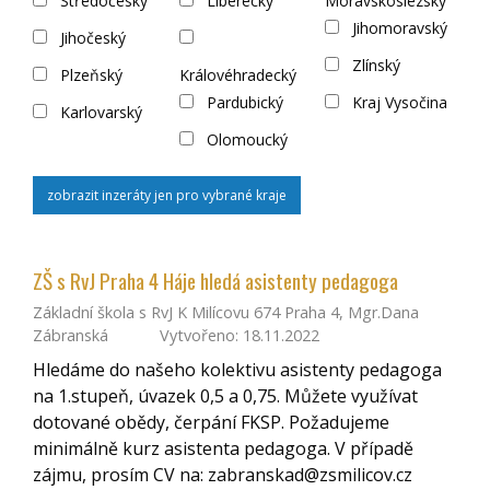
Středočeský
Liberecký
Moravskoslezský
Jihomoravský
Jihočeský
Zlínský
Plzeňský
Královéhradecký
Pardubický
Kraj Vysočina
Karlovarský
Olomoucký
zobrazit inzeráty jen pro vybrané kraje
ZŠ s RvJ Praha 4 Háje hledá asistenty pedagoga
Základní škola s RvJ K Milícovu 674 Praha 4, Mgr.Dana
Zábranská
Vytvořeno: 18.11.2022
Hledáme do našeho kolektivu asistenty pedagoga
na 1.stupeň, úvazek 0,5 a 0,75. Můžete využívat
dotované obědy, čerpání FKSP. Požadujeme
minimálně kurz asistenta pedagoga. V případě
zájmu, prosím CV na: zabranskad@zsmilicov.cz