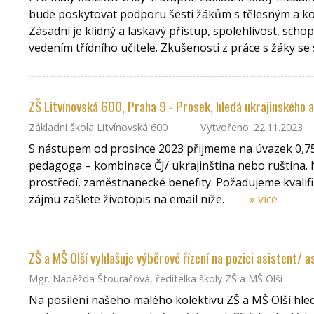
bude poskytovat podporu šesti žákům s tělesným a 
Zásadní je klidný a laskavý přístup, spolehlivost, sch
vedením třídního učitele. Zkušenosti z práce s žáky se s
ZŠ Litvínovská 600, Praha 9 - Prosek, hledá ukrajinského
Základní škola Litvínovská 600
Vytvořeno: 22.11.2023
S nástupem od prosince 2023 přijmeme na úvazek 0,75
pedagoga – kombinace ČJ/ ukrajinština nebo ruština.
prostředí, zaměstnanecké benefity. Požadujeme kvalifik
zájmu zašlete životopis na email níže.
» více
ZŠ a MŠ Olší vyhlašuje výběrové řízení na pozici asistent/
Mgr. Naděžda Štouračová, ředitelka školy ZŠ a MŠ Olší
Na posílení našeho malého kolektivu ZŠ a MŠ Olší hle