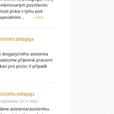
kombinovaným postižením.
opnost práce v týmu pod
peciálními ...
» více
 asistenta pedagoga
 dvojjazyčného asistenta
 Nabízíme příjemné pracovní
aci pro pozici. V případě
 asistentka pedagoga
Vytvořeno: 21.11.2023
dáme asistenta/asistentku