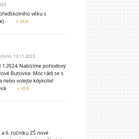
023
 předškolního věku s
e).
» více
řeno: 13.11.2023
1.1.2024. Nabízíme pohodový
Nové Butovice. Moc rádi se s
 nebo volejte kdykoliv!
ová
» více
 a 6. ročníku ZŠ nové