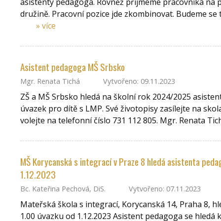
asistenty pedagoga. Rovněž přijmeme pracovníka na po
družině. Pracovní pozice jde zkombinovat. Budeme se t
» více
Asistent pedagoga MŠ Srbsko
Mgr. Renata Tichá
Vytvořeno: 09.11.2023
ZŠ a MŠ Srbsko hledá na školní rok 2024/2025 asiste
úvazek pro dítě s LMP. Své životopisy zasílejte na s
volejte na telefonní číslo 731 112 805. Mgr. Renata Tic
MŠ Korycanská s integrací v Praze 8 hledá asistenta peda
1.12.2023
Bc. Kateřina Pechová, DiS.
Vytvořeno: 07.11.2023
Mateřská škola s integrací, Korycanská 14, Praha 8, h
1.00 úvazku od 1.12.2023 Asistent pedagoga se hledá k