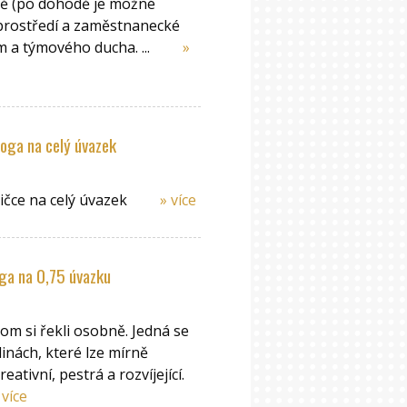
ně (po dohodě je možné
 prostředí a zaměstnanecké
m a týmového ducha. ...
»
oga na celý úvazek
čičce na celý úvazek
» více
ga na 0,75 úvazku
om si řekli osobně. Jedná se
inách, které lze mírně
eativní, pestrá a rozvíjející.
 více