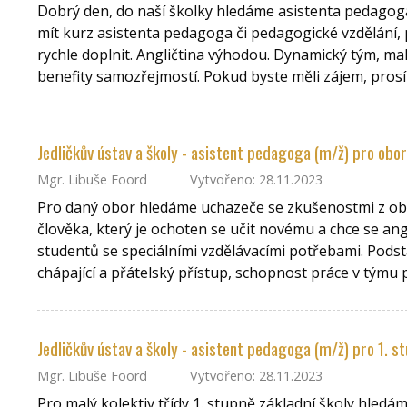
Dobrý den, do naší školky hledáme asistenta pedagoga
mít kurz asistenta pedagoga či pedagogické vzdělání, 
rychle doplnit. Angličtina výhodou. Dynamický tým, mal
benefity samozřejmostí. Pokud byste měli zájem, prosím
Jedličkův ústav a školy - asistent pedagoga (m/ž) pro obo
Mgr. Libuše Foord
Vytvořeno: 28.11.2023
Pro daný obor hledáme uchazeče se zkušenostmi z obo
člověka, který je ochoten se učit novému a chce se an
studentů se speciálními vzdělávacími potřebami. Podsta
chápající a přátelský přístup, schopnost práce v týmu 
Jedličkův ústav a školy - asistent pedagoga (m/ž) pro 1. s
Mgr. Libuše Foord
Vytvořeno: 28.11.2023
Pro malý kolektiv třídy 1. stupně základní školy hledá