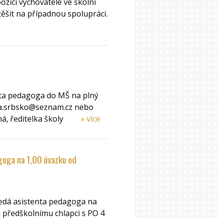
zici vychovatele ve školní
ěšit na případnou spolupráci.
nta pedagoga do MŠ na plný
kola.srbsko@seznam.cz nebo
há, ředitelka školy
» více
goga na 1,00 úvazku od
ledá asistenta pedagoga na
 předškolnímu chlapci s PO 4