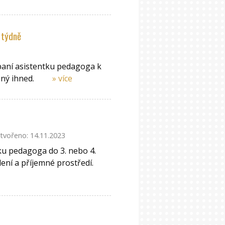
 týdně
paní asistentku pedagoga k
žný ihned.
» více
tvořeno: 14.11.2023
ku pedagoga do 3. nebo 4.
dení a příjemné prostředí.