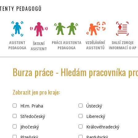
STENTY PEDAGOGŮ
ASISTENT
PRÁCE ASISTENTA
VZDĚLÁVÁNÍ
DALSÍ ZDROJE
ŠKOLNÍ
PEDAGOGA
PEDAGOGA
ASISTENTŮ
INFORMACÍ O AP
ASISTENT
Burza práce - Hledám pracovníka pro
Zobrazit jen pro kraje:
Hl.m. Praha
Ústecký
Středočeský
Liberecký
Jihočeský
Královéhradecký
Plzeňský
Pardubický