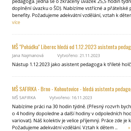
pedagoga. Jedná se o zkrácený úvazek 25,5 hodin týd
doplnění úvazku o ŠD). Nabízíme vstřícné a přátelské
benefity. Požadujeme adekvátní vzdělání, vztah k děte
více
MŠ "Pohádka" Liberec hledá od 1.12.2023 asistenta pedag
Jana Najmanová
Vytvořeno: 21.11.2023
Nástup 1.12.2023 jako asistent pedagoga k tříleté hol
MŠ SAFIRKA - Brno - Kohoutovice - hledá asistenta pedago
MŠ SAFIRKA
Vytvořeno: 16.11.2023
Nabízíme práci na 30 hodin týdně. (Přesný rozvrh bych
o 4 hodiny dopoledne a další hodiny v odpoledních hod
variovat). Náš kolektiv je velice příjemný. Práce zde je kr
Požadujeme adekvátní vzdělání. Vztah k dětem ...
»