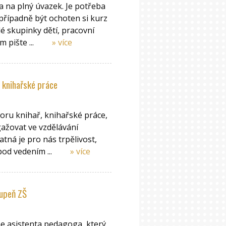
 na plný úvazek. Je potřeba
případně být ochoten si kurz
é skupinky dětí, pracovní
 pište ...
» více
r knihařské práce
ru knihař, knihařské práce,
gažovat ve vzdělávání
tná je pro nás trpělivost,
pod vedením ...
» více
tupeň ZŠ
me asistenta pedagoga, který