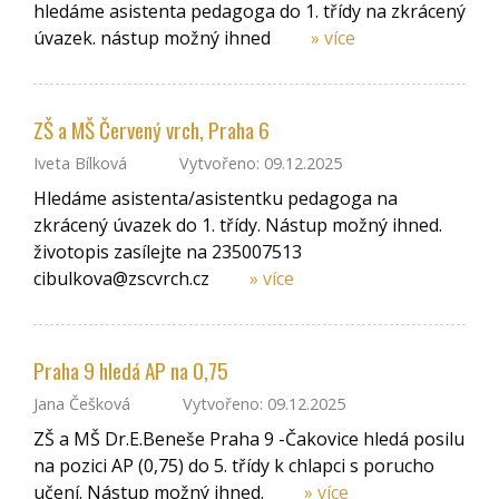
hledáme asistenta pedagoga do 1. třídy na zkrácený
úvazek. nástup možný ihned
» více
ZŠ a MŠ Červený vrch, Praha 6
Iveta Bílková
Vytvořeno: 09.12.2025
Hledáme asistenta/asistentku pedagoga na
zkrácený úvazek do 1. třídy. Nástup možný ihned.
životopis zasílejte na 235007513
cibulkova@zscvrch.cz
» více
Praha 9 hledá AP na 0,75
Jana Češková
Vytvořeno: 09.12.2025
ZŠ a MŠ Dr.E.Beneše Praha 9 -Čakovice hledá posilu
na pozici AP (0,75) do 5. třídy k chlapci s porucho
učení. Nástup možný ihned.
» více