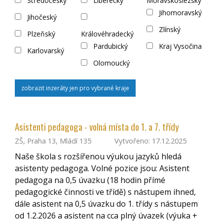
Středočeský
Liberecký
Moravskoslezský
Jihomoravský
Jihočeský
Zlínský
Plzeňský
Královéhradecký
Pardubický
Kraj Vysočina
Karlovarský
Olomoucký
zobrazit inzeráty jen pro vybrané kraje
Asistenti pedagoga - volná místa do 1. a 7. třídy
ZŠ, Praha 13, Mládí 135
Vytvořeno: 17.12.2025
Naše škola s rozšířenou výukou jazyků hledá
asistenty pedagoga. Volné pozice jsou: Asistent
pedagoga na 0,5 úvazku (18 hodin přímé
pedagogické činnosti ve třídě) s nástupem ihned,
dále asistent na 0,5 úvazku do 1. třídy s nástupem
od 1.2.2026 a asistent na cca plný úvazek (výuka +