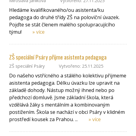
Miroslava Janíková
Vytvořeno: 27.11.2025
Hledáme kvalifikovaného/ou asistenta/ku
pedagoga do druhé třídy ZŠ na poloviční úvazek.
Pojďte se stát členem malého spolupracujícího
týmu!
» více
ZŠ speciální Psáry přijme asistenta pedagoga
ZŠ speciální Psáry
Vytvořeno: 25.11.2025
Do našeho vstřícného a stálého kolektivu přijmeme
asistenta pedagoga. Délku úvazku lze upravit na
základě dohody. Nástup možný ihned nebo po
předchozí domluvě. Jsme základní škola, která
vzdělává žáky s mentálním a kombinovaným
postižením. Škola se nachází v obci Psáry v klidném
prostředí kousek za Prahou. ...
» více